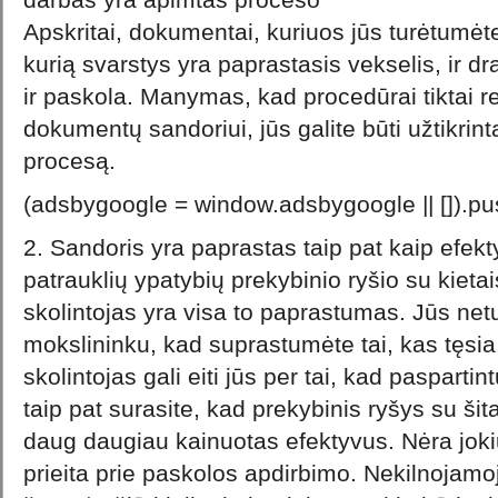
Apskritai, dokumentai, kuriuos jūs turėtumėte
kurią svarstys yra paprastasis vekselis, ir 
ir paskola. Manymas, kad procedūrai tiktai rei
dokumentų sandoriui, jūs galite būti užtikri
procesą.
(adsbygoogle = window.adsbygoogle || []).pus
2.
Sandoris yra paprastas taip pat kaip efekt
patrauklių ypatybių prekybinio ryšio su kieta
skolintojas yra visa to paprastumas. Jūs netu
mokslininku, kad suprastumėte tai, kas tęsia. 
skolintojas gali eiti jūs per tai, kad paspartin
taip pat surasite, kad prekybinis ryšys su šit
daug daugiau kainuotas efektyvus. Nėra jok
prieita prie paskolos apdirbimo. Nekilnojamoj