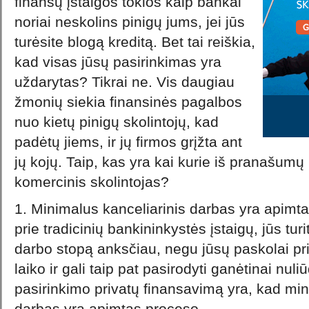
finansų įstaigos tokios kaip bankai
noriai neskolins pinigų jums, jei jūs
turėsite blogą kreditą. Bet tai reiškia,
kad visas jūsų pasirinkimas yra
uždarytas? Tikrai ne. Vis daugiau
žmonių siekia
finansinės pagalbos
nuo kietų pinigų skolintojų, kad
padėtų jiems, ir jų firmos grįžta ant
jų kojų. Taip, kas yra kai kurie iš pranašumų
komercinis skolintojas?
1. Minimalus kanceliarinis darbas yra apimta
prie tradicinių bankininkystės įstaigų, jūs turi
darbo stopą anksčiau, negu jūsų paskolai pr
laiko ir gali taip pat pasirodyti ganėtinai nul
pasirinkimo privatų finansavimą yra, kad min
darbas yra apimtas proceso