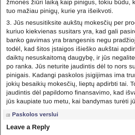
žmonės žiūri laiką kaip pinigus, tokiu būdu,
tuo mažiau pinigų, kurie yra išeikvoti.
3. Jūs nesusitiksite aukštų mokesčių per pro
kuriuo kiekvienas susitars yra, kad gali pasi
banko gavimas yra brangesnis negu pradžioj
todėl, kad šitos įstaigos išieško aukštai ap
daiktų nesuskaitomą daugybę, ir jūs negalite t
po ranka. Jūs neturite jaudintis dėl to nors s
pinigais. Kadangi paskolos įsigijimas ima tr
jokių besaikių mokesčių, lieptų apdirbti tai. 
jaudintis dėl papildomo finansavimo, kad išv
jūs kaupiate tuo metu, kai bandymas turėti j
Paskolos verslui
Leave a Reply