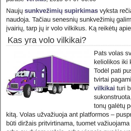
Naujų
sunkvežimių supirkimas
vyksta reči
naudoja. Tačiau senesnių sunkvežimių gali
įvairių, tarp jų ir volo vilkikus. Ką reikėtų api
Kas yra volo vilkikai?
Pats volas sv
keliolikos iki
Todėl pati pu
tvirtai pagam
vilkikai
turi b
sukonstruota,
tonų galėtų p
kitą. Volas užvažiuoja ant platformos – puspr
būti diržais pritvirtinama, tuomet važiuojama 