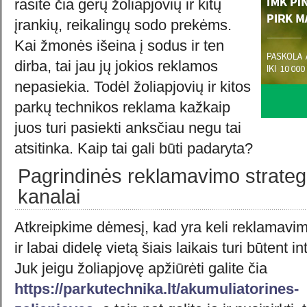
rasite čia gerų žoliapjovių ir kitų
įrankių, reikalingų sodo prekėms.
Kai žmonės išeina į sodus ir ten
dirba, tai jau jų jokios reklamos
nepasiekia. Todėl žoliapjovių ir kitos
parkų technikos reklama kažkaip
juos turi pasiekti anksčiau negu tai
atsitinka. Kaip tai gali būti padaryta?
Pagrindinės reklamavimo strategi
kanalai
Atkreipkime dėmesį, kad yra keli reklamavim
ir labai didelę vietą šiais laikais turi būtent i
Juk jeigu žoliapjovę apžiūrėti galite čia
https://parkutechnika.lt/akumuliatorines-