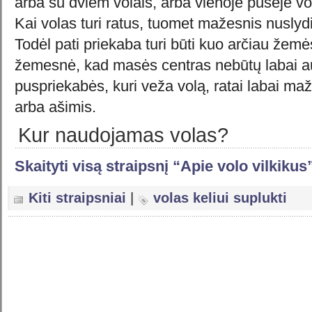
arba su dviem volais, arba vienoje pusėje vol
Kai volas turi ratus, tuomet mažesnis nusly
Todėl pati priekaba turi būti kuo arčiau žemė
žemesnė, kad masės centras nebūtų labai au
puspriekabės, kuri veža volą, ratai labai maži,
arba ašimis.
Kur naudojamas volas?
Skaityti visą straipsnį “Apie volo vilkikus
Kiti straipsniai
|
volas keliui suplukti