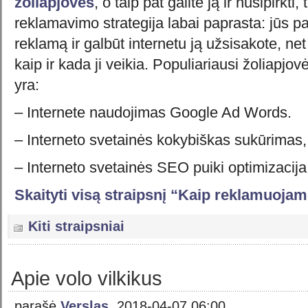
zoliapjoves
, o taip pat galite ją ir nusipirkti, 
reklamavimo strategija labai paprasta: jūs p
reklamą ir galbūt internetu ją užsisakote, ne
kaip ir kada ji veikia. Populiariausi žoliapjo
yra:
– Internete naudojimas Google Ad Words.
– Interneto svetainės kokybiškas sukūrimas
– Interneto svetainės SEO puiki optimizacija
Skaityti visą straipsnį “Kaip reklamuojam
Kiti straipsniai
Apie volo vilkikus
parašė
Verslas
, 2018-04-07 06:00