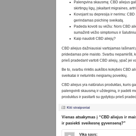
Palengvina skausmą: CBD aliejus gali
skirtingų ligų, įskaitant migraines, artrit
Kovojant su depresija ir nerimu: CBD 
gerindamas psichinę sveikatą.
Padeda kovoti su vėžiu: Nors CBD aliej
sumažinti vėžio simptomus ir šalutiniu
Kaip naudoti CBD aliejų?
CBD aliejus dažniausiai vartojamas lašinant po
pridedamas prie maisto. Svarbu nepamiršti, k
prieš pradedant vartoti CBD aliejų, ypač jei va
Be to, svarbu rinktis aukštos kokybės CBD al
sveikatai ir neturintis neigiamų poveikių.
CBD aliejus yra natūralus produktas, kuris gali
palengvinti skausmą ir uždegimą, ir padėti m
produktus ir pasitarti su gydytoju prieš prade
Kiti straipsniai
Vienas atsakymas į “CBD aliejus ir mai
ir pasiekti sveikesnę gyvenseną?”
Vika
says: