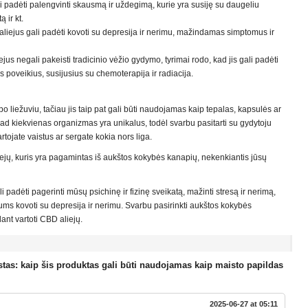
 padėti palengvinti skausmą ir uždegimą, kurie yra susiję su daugeliu
ą ir kt.
aliejus gali padėti kovoti su depresija ir nerimu, mažindamas simptomus ir
us negali pakeisti tradicinio vėžio gydymo, tyrimai rodo, kad jis gali padėti
s poveikius, susijusius su chemoterapija ir radiacija.
 liežuviu, tačiau jis taip pat gali būti naudojamas kaip tepalas, kapsulės ar
ad kiekvienas organizmas yra unikalus, todėl svarbu pasitarti su gydytoju
rtojate vaistus ar sergate kokia nors liga.
iejų, kuris yra pagamintas iš aukštos kokybės kanapių, nekenkiantis jūsų
 padėti pagerinti mūsų psichinę ir fizinę sveikatą, mažinti stresą ir nerimą,
ums kovoti su depresija ir nerimu. Svarbu pasirinkti aukštos kokybės
dant vartoti CBD aliejų.
stas: kaip šis produktas gali būti naudojamas kaip maisto papildas
2025-06-27 at 05:11