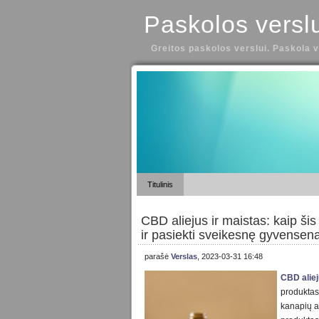
Paskolos versl
Greitos paskolos verslui. Paskola v
Titulinis
CBD aliejus ir maistas: kaip ši
ir pasiekti sveikesnę gyvensen
parašė
Verslas
, 2023-03-31 16:48
CBD alie
produktas
kanapių a