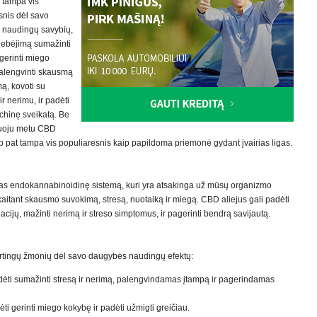
 tampa vis
snis dėl savo
 naudingų savybių,
 gebėjimą sumažinti
gerinti miego
alengvinti skausmą
ą, kovoti su
ir nerimu, ir padėti
ichinę sveikatą. Be
ruoju metu CBD
ip pat tampa vis populiaresnis kaip papildoma priemonė gydant įvairias ligas.
s endokannabinoidinę sistemą, kuri yra atsakinga už mūsų organizmo
kaitant skausmo suvokimą, stresą, nuotaiką ir miegą. CBD aliejus gali padėti
uacijų, mažinti nerimą ir streso simptomus, ir pagerinti bendrą savijautą.
kirtingų žmonių dėl savo daugybės naudingų efektų:
dėti sumažinti stresą ir nerimą, palengvindamas įtampą ir pagerindamas
i gerinti miego kokybę ir padėti užmigti greičiau.