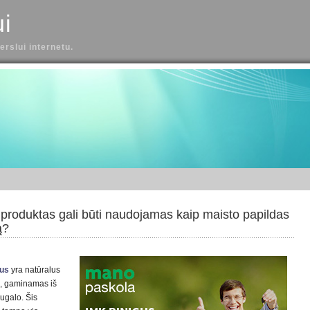
ui
erslui internetu.
s produktas gali būti naudojamas kaip maisto papildas
ą?
jus
yra natūralus
, gaminamas iš
ugalo. Šis