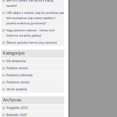
Mini GPS seklys: kas tai yra ir kaip ją
naudoti?
CBD aliejus ir maistas: kaip šis produktas gali
būti naudojamas kaip maisto papildas ir
pasiekti sveikesnę gyvenseną?
Nagų lakavimo vadovas - menas kurti
šedevrus ant pirštų galiukų!
Šilumos gamybos formos jūsų namuose
Kategorijos
Kiti straipsniai
Paskola verslui
Paskolos internetu
Paskolos verslui
Verslo paskola
Archyvas
Rugpjūtis 2023
Balandis 2023