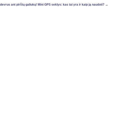
evrus ant pirštų galiukų!
Mini GPS seklys: kas tai yra ir kaip ją naudoti?
→