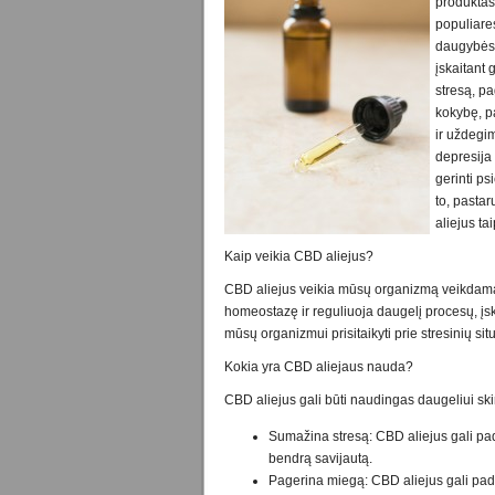
produktas
populiare
daugybės
įskaitant
stresą, pa
kokybę, p
ir uždegim
depresija 
gerinti ps
to, pasta
aliejus ta
Kaip veikia CBD aliejus?
CBD aliejus veikia mūsų organizmą veikdama
homeostazę ir reguliuoja daugelį procesų, įs
mūsų organizmui prisitaikyti prie stresinių sit
Kokia yra CBD aliejaus nauda?
CBD aliejus gali būti naudingas daugeliui s
Sumažina stresą: CBD aliejus gali pa
bendrą savijautą.
Pagerina miegą: CBD aliejus gali padėt