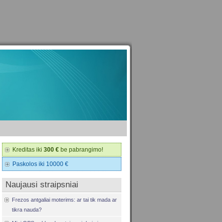
Kreditas iki
300 €
be pabrangimo!
Paskolos iki 10000 €
Naujausi straipsniai
Frezos antgaliai moterims: ar tai tik mada ar
tikra nauda?