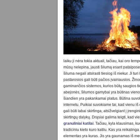
laiku ji nėra tokia aktuali, tačiau, kai oro te
mūsų nelepina, jausti šilumą esant patalpose n
šiluma negali atsirasti tiesiog iš niekur. Ji t
pastarosios gali būti pačios įvairiausios. Ži
gaminančios sistemos, kurios būtų saugios ti
abejonės, šilumos gamybai yra būtinas vienoks 
šiandien yra pakankamai platus. Būtina suvokti
internetu. Puikiai suvokiame tai, kad vienu iš 
gali būti labai skirtinga, atsižvelgiant į įren
skirtingų dalykų. Drąsiai galima teigti, kad 
granuliniai katilai
. Tačiau, kyla klausimas, ku
tradiciniu kieto kuro katilu. Kas yra reikaling
elementas yra kuras. Jis yra gaunamas iš medi