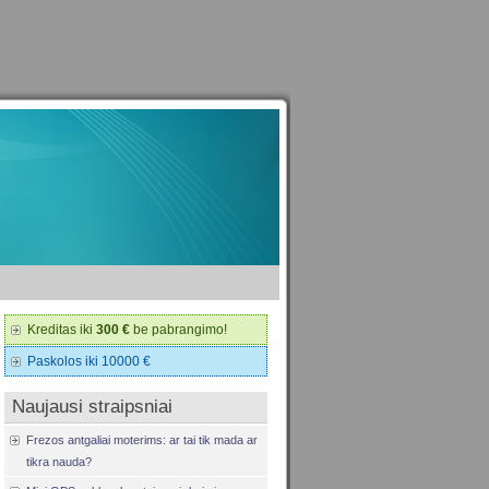
Kreditas iki
300 €
be pabrangimo!
Paskolos iki 10000 €
Naujausi straipsniai
Frezos antgaliai moterims: ar tai tik mada ar
tikra nauda?