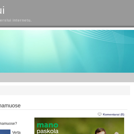
ui
erslui internetu.
 namuose
Komentarai (0)
s namuose?
Verta