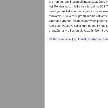
yra nupjaunami ir susmulkinami kaladėmis. Kiek
ilgį. Po visa to, kurį laiką visą tai turi išdžiūt
naudojamos katilo šilumos gamybos procese. B
malkomis. Kita vertus, granuliniams katilams n
Granulės yra paruošiamos gamybos įmonėse, o
funkcijas. Papildyti katilą kuru būtina tik k
pranašumai yra tiesiog akivaizdūs. Norint gyve
Kiti straipsniai
|
kfmi lt
,
wordpress
,
www 