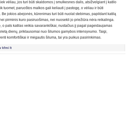
 vėliau, jos turi būti skaldomos į smulkesnes dalis, atsižvelgiant į katilo
i. Tik tuomet, paruoštos malkos gali keliauti į pastogę, o vėliau ir būti
e jokios abejonės, kūrenimas turi būti nuolat stebimas, papildant katilą
ei pirminis kuro pasiruošimas, nei nuosekli jo priežiūra nėra reikalinga.
 pats katilas veikia savarankiškai, nustačius jį pagal pageidaujamas
as keletą dienų, priklausomai nuo šilumos gamybos intensyvumo. Taigi,
nti komfortiškai ir mėgautis šiluma, tai yra puikus pasirinkimas.
kfmi lt