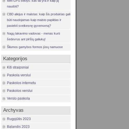
Mini GPS seklys: kas tai yra ir kaip ją
naudoti?
CBD aliejus ir maistas: kaip šis produktas gali
būti naudojamas kaip maisto papildas ir
pasiekti sveikesnę gyvenseną?
Nagų lakavimo vadovas - menas kurti
šedevrus ant pirštų galiukų!
Šilumos gamybos formos jūsų namuose
Kategorijos
Kiti straipsniai
Paskola verslui
Paskolos internetu
Paskolos verslui
Verslo paskola
Archyvas
Rugpjūtis 2023
Balandis 2023