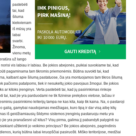
pastebėti
tai, kad
šiluma
kiekvienam
iš mūsų yra
labai
svarbi.
Žinoma,
vienu metų
mperatūra už lango
orisi vis labiau ir labiau. Be jokios abejonės, puikiai suvokiame tai, kad
uri būti pagaminama tam tikromis priemonėmis. Būtina suvokti tai, kad
noma, kalbant apie šilumą pastatuose, čia yra montuojamos tam tikros šilumą
ek pačioms patalpoms, tiek ir nesukeltų jokio pavojaus žmogui. Be jokios
ar kitoks įrenginys. Verta pastebėti tai, kad jų pasirinkimas rinkoje
 tai, kad jie yra parduodami ne tik fizinėse prekybos vietose, tačiau ir
esminiu pasirinkimo kriterijų tampa ne kas kita, kaip tik kaina. Na, o pastaroji
ginio galią, gamybai naudojamas medžiagas, kuro tipą ir dar visą aibę kitų
vienas iš geidžiamiausių šildymo sistemos įrenginių pastaruoju metu yra
o jie yra pranašesni už kitus? Visų pirma, galima jį pabandyti palyginti su
a siekiant užtikrinti jo veikimo principus? Be jokios abejonės, pagrindinis
enos, kurią būtina labai kruopščiai pasiruošti. Miško teritorijose, medžiai