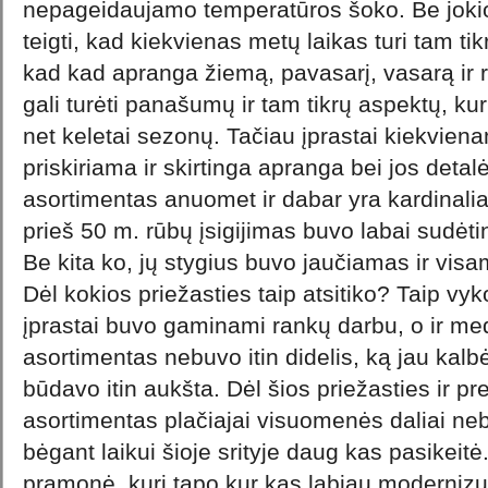
nepageidaujamo temperatūros šoko. Be joki
teigti, kad kiekvienas metų laikas turi tam ti
kad kad apranga žiemą, pavasarį, vasarą ir rud
gali turėti panašumų ir tam tikrų aspektų, kur
net keletai sezonų. Tačiau įprastai kiekviena
priskiriama ir skirtinga apranga bei jos deta
asortimentas anuomet ir dabar yra kardinaliai
prieš 50 m. rūbų įsigijimas buvo labai sudėt
Be kita ko, jų stygius buvo jaučiamas ir vis
Dėl kokios priežasties taip atsitiko? Taip vyk
įprastai buvo gaminami rankų darbu, o ir me
asortimentas nebuvo itin didelis, ką jau kalbė
būdavo itin aukšta. Dėl šios priežasties ir pr
asortimentas plačiajai visuomenės daliai neb
bėgant laikui šioje srityje daug kas pasikei
pramonė, kuri tapo kur kas labiau modernizuo