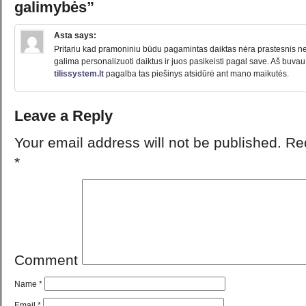
galimybės”
Asta
says:
Pritariu kad pramoniniu būdu pagamintas daiktas nėra prastesnis n
galima personalizuoti daiktus ir juos pasikeisti pagal save. Aš buvau 
tilissystem.lt
pagalba tas piešinys atsidūrė ant mano maikutės.
Leave a Reply
Your email address will not be published.
Req
*
Comment
Name
*
Email
*