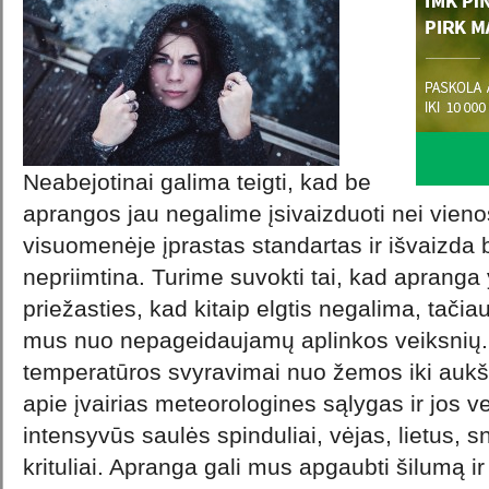
Neabejotinai galima teigti, kad be
aprangos jau negalime įsivaizduoti nei vieno
visuomenėje įprastas standartas ir išvaizda 
nepriimtina. Turime suvokti tai, kad apranga y
priežasties, kad kitaip elgtis negalima, tačiau
mus nuo nepageidaujamų aplinkos veiksnių. Ta
temperatūros svyravimai nuo žemos iki aukšt
apie įvairias meteorologines sąlygas ir jos ve
intensyvūs saulės spinduliai, vėjas, lietus, sn
krituliai. Apranga gali mus apgaubti šilumą ir 