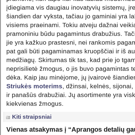
įdiegiama vis daugiau inovatyvių sistemų, į
šiandien dar vyksta, tačiau jo gaminiai yra l
visiems praeinami. Tokiu atveju dažnai veik
pramoniniu būdu pagamintus drabužius. Tačia
jie yra kažkuo prastesni, nei rankomis pagami
pat gali būti pagaminamas kruopščiai ir iš 
medžiagų. Skirtumas tik tas, kad prie jo tgam
neprisilietė žmogus, o jis buvo pagamintas t
dėka. Kaip jau minėjome, jų įvairovė šiandien
Striukės moterims
, džinsai, kelnės, sijonai
ir panašūs drabužiai. Jų asortimente yra visk
kiekvienas žmogus.
Kiti straipsniai
Vienas atsakymas į “Aprangos detalių gau